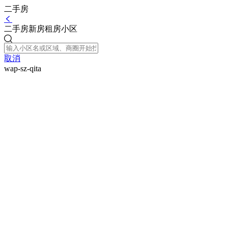
二手房
二手房
新房
租房
小区
取消
wap-sz-qita